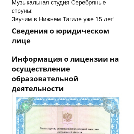
Музыкальная студия Серебряные
струны!
Звучим в Нижнем Тагиле уже 15 лет!
Сведения о юридическом
В студии проходит обучение по
лице
направлениям:
- ГИТАРА
Информация о лицензии на
- БАРАБАНЫ
осуществление
- ВОКАЛ
образовательной
- УКУЛЕЛЕ
- ФОТРТЕПИАНО
деятельности
- ГУСЛИ