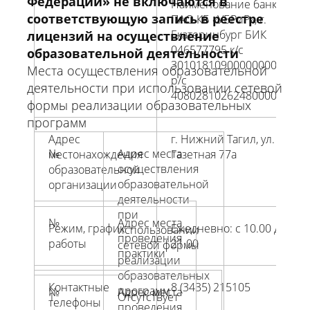
Федерации» не включаются в
Наименование банка:
соответствующую запись в реестре
ПАО КБ «УБРиР», г.
Екатеринбург БИК
лицензий на осуществление
046577795 к/с
образовательной деятельности
30101810900000000795
Места осуществления образовательной
р/с
деятельности при использовании сетевой
40802810262480000305
формы реализации образовательных
программ
Адрес
г. Нижний Тагил, ул.
№
Адрес места
местонахождения
Газетная 77а
осуществления
образовательной
образовательной
организации
деятельности
при
№
Адрес места
Режим, график
Ежедневно: с 10.00 до
использовании
проведения
работы
21.00
сетевой формы
практики
реализации
образовательных
Контактные
8 (3435) 215105
программ
№
Адрес места
1
Отсутствует
телефоны
проведения