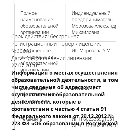
Полное
Индивидуальный
наименование
предприниматель
образовательной
Морозова Александра
организации
Михайловна
Срок действия: бессрочная
Регистрационный номер лицензии:
№20398
Сокращенное
ИП Морозова А.М.
наименование
Дата предоставления лицензии:
образовательной
27.07.2020 г.
организации
Информация о местах осуществления
образовательной деятельности, в том
числе сведения об адресах мест
Дата создания
08.02.2011
осуществления образовательной
образовательной
организации
деятельности, которые в
соответствии с частью 4 статьи 91
Федерального закона от 29.12.2012 №
Реквизиты:
ИНН 662338901081
273-ФЗ «Об образовании в Российской
ОГРН 311662303900048